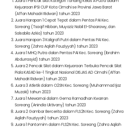
Juara 1 Pencak Silat Kategori Tanding Kelas A Putra dalam
Kejuaraan IPSI CUP Kota Cimahi se Provinsi Jawa Barat
(Affan Mahadri Ridwan) tahun 2023
Juara Harapan 1 Cepat Tepat dalam Pentas PAI Kec.
Soreang (Tsaqif Hibban, Muyaziz Nabil El-Shaarawy, dan
Salsabila Azkia) tahun 2023
Juara Harapan 3 Kaligrafi Putri dalam Pentas PAI Kec.
Soreang (Zahra Aqilah Fauziyyah) tahun 2023
Juara 1 MHQ Putra dalan Pentas PAI Kec. Soreang (Ibrahim
Abdurrasyid) tahun 2023
Juara 2 Pencak Silat dalam Kejuaraan Terbuka Pencak Silat
Piala KASAD ke-1 Tingkat Nasional DISJAS AD Cimahi (Affan
Mahadri Ridwan) tahun 2023
Juara 3 Atletik dalam O2SN Kec. Soreang (Muhammad Ijaz
Muzaki) tahun 2023
Juara 1 Mewarnai dalam Gema Ramadhan Kwarran
Soreang (Anindia Uktivany) tahun 2023
Juara 2 Gambar Bercerita dalam FLS2N Kec. Soreang (Zahra
Aqilah Fauziyyah) tahun 2023
Juara 1 Pantomim dalam FLS2N Kec. Soreang (Zahra Aqilah