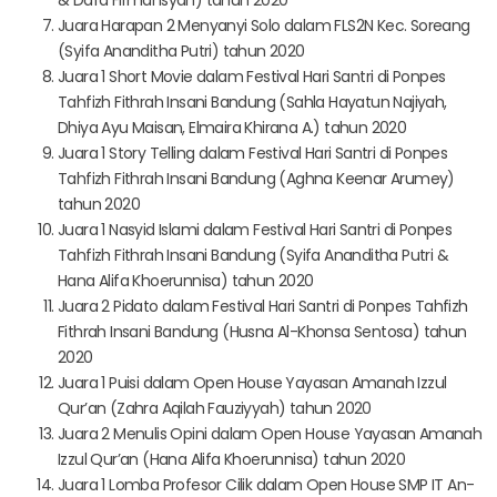
Juara Harapan 2 Menyanyi Solo dalam FLS2N Kec. Soreang
(Syifa Ananditha Putri) tahun 2020
Juara 1 Short Movie dalam Festival Hari Santri di Ponpes
Tahfizh Fithrah Insani Bandung (Sahla Hayatun Najiyah,
Dhiya Ayu Maisan, Elmaira Khirana A.) tahun 2020
Juara 1 Story Telling dalam Festival Hari Santri di Ponpes
Tahfizh Fithrah Insani Bandung (Aghna Keenar Arumey)
tahun 2020
Juara 1 Nasyid Islami dalam Festival Hari Santri di Ponpes
Tahfizh Fithrah Insani Bandung (Syifa Ananditha Putri &
Hana Alifa Khoerunnisa) tahun 2020
Juara 2 Pidato dalam Festival Hari Santri di Ponpes Tahfizh
Fithrah Insani Bandung (Husna Al-Khonsa Sentosa) tahun
2020
Juara 1 Puisi dalam Open House Yayasan Amanah Izzul
Qur’an (Zahra Aqilah Fauziyyah) tahun 2020
Juara 2 Menulis Opini dalam Open House Yayasan Amanah
Izzul Qur’an (Hana Alifa Khoerunnisa) tahun 2020
Juara 1 Lomba Profesor Cilik dalam Open House SMP IT An-