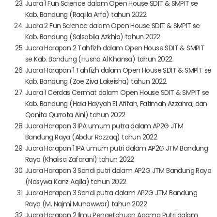
Juara 1 Fun Science dalam Open House SDIT & SMPIT se
Kab. Bandung (Raqilla Arfa) tahun 2022
Juara 2 Fun Science dalam Open House SDIT & SMPIT se
Kab. Bandung (Salsabila Azkhia) tahun 2022
Juara Harapan 2 Tahfizh dalam Open House SDIT & SMPIT
se Kab. Bandung (Husna Al Khansa) tahun 2022
Juara Harapan 1 Tahfizh dalam Open House SDIT & SMPIT se
Kab. Bandung (Zoe Ziva Lakeisha) tahun 2022
Juara 1 Cerdas Cermat dalam Open House SDIT & SMPIT se
Kab. Bandung (Hala Hayyah El Afifah, Fatimah Azzahra, dan
Qonita Qurrota Aini) tahun 2022
Juara Harapan 3 IPA umum putra dalam AP2G JTM
Bandung Raya (Abdur Razzaq) tahun 2022
Juara Harapan 1 IPA umum putri dalam AP2G JTM Bandung
Raya (Khalisa Zafarani) tahun 2022
Juara Harapan 3 Sandi putri dalam AP2G JTM Bandung Raya
(Nasywa Kanz Aqilla) tahun 2022
Juara Harapan 3 Sandi putra dalam AP2G JTM Bandung
Raya (M. Najmi Munawwar) tahun 2022
Juara Harapan 2 Ilmu Pengetahuan Agama Putri dalam