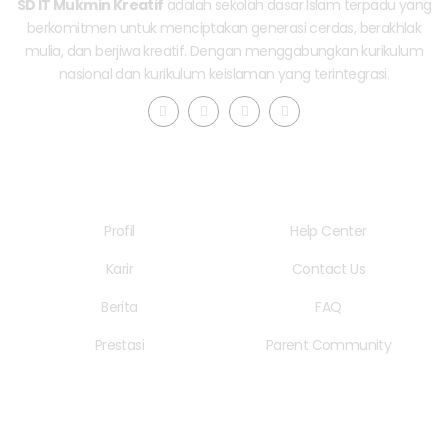
SD IT Mukmin Kreatif
adalah sekolah dasar Islam terpadu yang
berkomitmen untuk menciptakan generasi cerdas, berakhlak
mulia, dan berjiwa kreatif. Dengan menggabungkan kurikulum
nasional dan kurikulum keislaman yang terintegrasi.
F
T
I
Y
a
w
n
o
c
i
s
u
e
t
t
t
b
t
a
u
o
e
g
b
Quick LInks
Useful Links
o
r
r
e
k
a
-
m
f
Profil
Help Center
Karir
Contact Us
Berita
FAQ
Prestasi
Parent Community
Pelayanan Sekolah