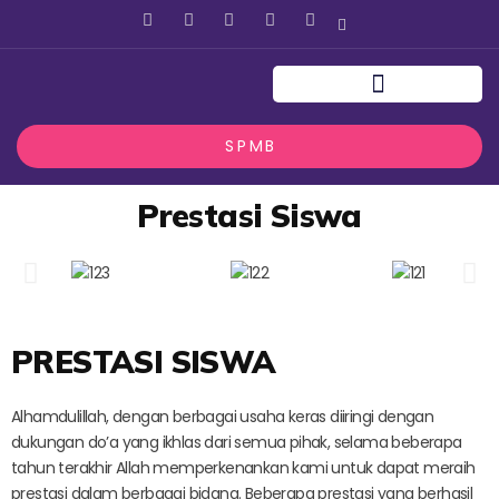
F
T
Y
I
L
a
w
o
n
i
c
i
u
s
n
e
t
t
t
k
b
t
u
a
e
o
e
b
g
d
o
r
e
r
i
k
a
n
S P M B
m
Prestasi Siswa
PRESTASI SISWA
Alhamdulillah, dengan berbagai usaha keras diiringi dengan
dukungan do’a yang ikhlas dari semua pihak, selama beberapa
tahun terakhir Allah memperkenankan kami untuk dapat meraih
prestasi dalam berbagai bidang. Beberapa prestasi yang berhasil