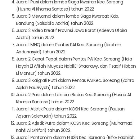
Juara 1 Puisi dalam lomba Siaga Kwarran Kec. Soreang
(Husna Al Khansa Santosa) tahun 2022
Juara 3 Mewarnai dalam lomba Siaga Kwarcab Kab.
Bandung (Salsabila Azkhia) tahun 2022
Juara 2 Video Kreatif Provinsi Jawa Barat (Adeeva Ufaira
Azalfa) tahun 2022
Juara 1 MHQ dalam Pentas PAI Kec. Soreang (Ibrahim
Abdurrasyid) tahun 2022
Juara 2 Cepat Tepat dalam Pentas PAI Kec. Soreang (Hala
Hayah El Afifah, Muyaziz Nabil El Shaarawy, dan Tsaqif Hibban
El Mansur) tahun 2022
Juara 3 Kaligrafi Putri dalam Pentas PAI Kec. Soreang (Zahra
Aqilah Fauziyyah) tahun 2022
Juara 2 Puisi dalam Leksam Bedas Kec. Soreang (Husna Al
Khansa Santosa) tahun 2022
Juara 1 Atletik Putra dalam KOSN Kec. Soreang (Fauzan
Aqsam Solehudin) tahun 2022
Juara 2 Atletik Putra dalam KOSN Kec. Soreang (Muhamad
Kahfi Al Ghifari) tahun 2022
Juara 1 Pantomim dalam FLS2N Kec. Soreang (Rifky Fadhilah